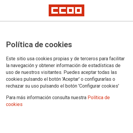
EMPRESAS PRIVADAS
Política de cookies
Acción e intervención social
Aéreo y servicios turísticos
Este sitio usa cookies propias y de terceros para facilitar
Ciclo Integral del Agua
la navegación y obtener información de estadísticas de
Comunicación, artes, cultura y deporte
uso de nuestros visitantes. Puedes aceptar todas las
Mar
cookies pulsando el botón 'Aceptar' o configurarlas o
Papel, gráficas y fotografía
rechazar su uso pulsando el botón 'Configurar cookies'
Telecomunicaciones
Transporte por carretera
Para más información consulta nuestra
Política de
ONCE
cookies
Postal