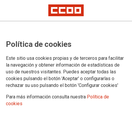
CONVENIOS Y ACUERDOS
Política de cookies
Administración Pública
Administración de Justicia
Este sitio usa cookies propias y de terceros para facilitar
Administración General del Estado
la navegación y obtener información de estadísticas de
Autoridad Portuaria
uso de nuestros visitantes. Puedes aceptar todas las
Ayuntamientos
cookies pulsando el botón 'Aceptar' o configurarlas o
Correos
rechazar su uso pulsando el botón 'Configurar cookies'
Empresas públicas
Ferroviarios
Para más información consulta nuestra
Política de
Gobierno de Cantabria
cookies
Empresa privada
Acción e intervención social
Aereo y servicios turísticos
Ciclo Integral del Agua