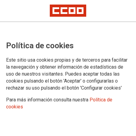
CONVENIOS Y ACUERDOS
Política de cookies
Administración Pública
Administración de Justicia
Este sitio usa cookies propias y de terceros para facilitar
Administración General del Estado
la navegación y obtener información de estadísticas de
Autoridad Portuaria
uso de nuestros visitantes. Puedes aceptar todas las
Ayuntamientos
cookies pulsando el botón 'Aceptar' o configurarlas o
Correos
rechazar su uso pulsando el botón 'Configurar cookies'
Empresas públicas
Ferroviarios
Para más información consulta nuestra
Política de
Gobierno de Cantabria
cookies
Empresa privada
Acción e intervención social
Aereo y servicios turísticos
Ciclo Integral del Agua