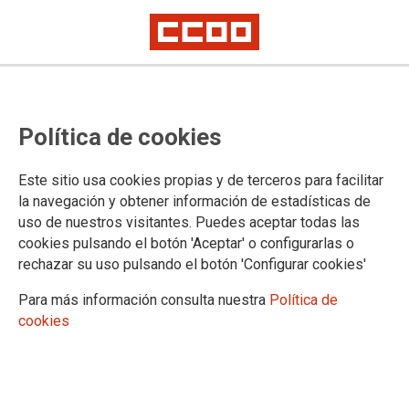
EMPRESAS PRIVADAS
Política de cookies
Acción e intervención social
Aéreo y servicios turísticos
Este sitio usa cookies propias y de terceros para facilitar
Ciclo Integral del Agua
la navegación y obtener información de estadísticas de
Comunicación, artes, cultura y deporte
uso de nuestros visitantes. Puedes aceptar todas las
Mar
cookies pulsando el botón 'Aceptar' o configurarlas o
Papel, gráficas y fotografía
rechazar su uso pulsando el botón 'Configurar cookies'
Telecomunicaciones
Transporte por carretera
Para más información consulta nuestra
Política de
ONCE
cookies
Postal