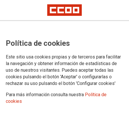
Iberia y los sindicatos aceptan un
Política de cookies
mediador para el conflicto
La jornada de hoy, la cuarta de paros consecutivos, cancela ocho
Este sitio usa cookies propias y de terceros para facilitar
operaciones en Parayas
la navegación y obtener información de estadísticas de
Los trabajadores se volverán a concentrar mañana, viernes, a las doce
uso de nuestros visitantes. Puedes aceptar todas las
del mediodía
cookies pulsando el botón 'Aceptar' o configurarlas o
Iberia y los sindicatos han aceptado un mediador justo
rechazar su uso pulsando el botón 'Configurar cookies'
cuando se llega a la cuarta jornada consecutiva de huelga en
Iberia contra el plan de reestructuración, que incluye 3.807
Para más información consulta nuestra
Política de
despidos. El mediador será Gregorio Tudela Cambronero,
cookies
profesor universitario de Derecho Laboral. El paro de hoy
supondrá la cancelación de 280 vuelos de las aerolíneas del
grupo, ocho de ellos en el aeropuerto de Parayas.